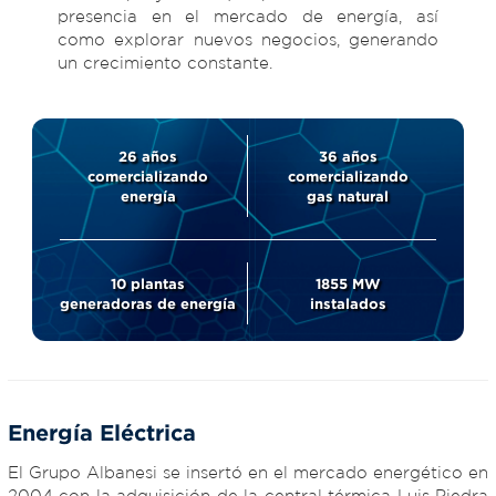
presencia en el mercado de energía, así
como explorar nuevos negocios, generando
un crecimiento constante.
26
años
36
años
comercializando
comercializando
energía
gas natural
10
plantas
1855
MW
generadoras de energía
instalados
Energía Eléctrica
El Grupo Albanesi se insertó en el mercado energético en
2004 con la adquisición de la central térmica Luis Piedra