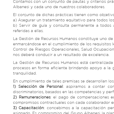
Contamos con un conjunto de pautas y criterios prác
Albanesi y cada uno de nuestros colaboradores.
El conjunto de dichas prácticas tienen como objetiv
a) Asegurar un tratamiento equitativo para todos los
b) Servir de guía y consulta permanente a todos
referidas a ellas.
La Gestión de Recursos Humanos constituye uno de lo
enmarcándose en el cumplimiento de los requisitos leg
Control de Riesgos Operacionales, Salud Ocupacion
nos deberá conducir a un resultado de excelencia.
La Gestión de Recursos Humanos está centralizada
procesos en forma eficiente brindando apoyo a la 
tranquilidad.
En cumplimiento de tales premisas se desarrollan los
1) Selección de Personal
: aspiramos a contar con
discriminatorios, basados en las competencias y per
2) Remuneraciones
: el pago de compensaciones equ
compromisos contractuales con cada colaborador en
3) Capacitación
: concebimos a la capacitación pe
asignado. Es compromiso del Grupo Albanesi la plan